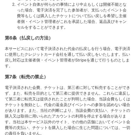
イベント自体が何らかの事情により中止もしくは開催不能とな
った場合、電子決済を完了した参加者が、支払ったイベント会
費等もしくは購入したチケットについて払い戻しを希望し主催
者側・イベント管理者がこれを承諾した場合、返品及びキャン
セルをすることができます。
第6条（払戻しの方法）
本サービスにおいて電子決済された代金の払戻しを行う場合、電子決済
に使用したクレジットカード会社を通して払い戻しをいたします。払い
戻し対応は主催者側・イベント管理者がStripeを通じて行うものとしま
す。
第7条（転売の禁止）
電子決済された会費、チケットは、第三者に対して転売することができ
ず、また、転売を目的として第三者に提供できません。これらに違反し
て第三者に転売又は提供されたことが判明した場合、当該会費もしくは
チケットを無効とし、代金の返金及びイベントへの参加を認めない場合
があります。また、当社の判断により、当該会費の支払い、チケットの
購入又は取得に用いられたアカウントの利用を停止する場合がありま
す。当社は本サービス以外のサイト、その他の店舗においてイベント会
費等の支払い、チケットを購入した場合に生じた問題については、一切
の責任を負いません。