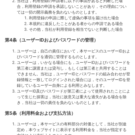
当社は，利用登録の申請者に以下の事由があると判断した場
合，利用登録の申請を承認しないことがあり，その理由につい
ては一切の開示義務を負わないものとします。
利用登録の申請に際して虚偽の事項を届け出た場合
本規約に違反したことがある者からの申請である場合
その他，当社が利用登録を相当でないと判断した場合
第4条（ユーザーIDおよびパスワードの管理）
ユーザーは，自己の責任において，本サービスのユーザーIDおよ
びパスワードを適切に管理するものとします。
ユーザーは，いかなる場合にも，ユーザーIDおよびパスワードを
第三者に譲渡または貸与し，もしくは第三者と共用することは
できません。当社は，ユーザーIDとパスワードの組み合わせが登
録情報と一致してログインされた場合には，そのユーザーIDを登
録しているユーザー自身による利用とみなします。
ユーザーID及びパスワードが第三者によって使用されたことによ
って生じた損害は，当社に故意又は重大な過失がある場合を除
き，当社は一切の責任を負わないものとします。
第5条（利用料金および支払方法）
ユーザーは，本サービスの有料部分の対価として，当社が別途
定め，本ウェブサイトに表示する利用料金を，当社が指定する