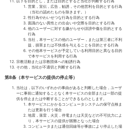
以下を目的とし，または目的とすると当社が判断する行為
営業，宣伝，広告，勧誘，その他営利を目的とする行為
（当社の認めたものを除きます。）
性行為やわいせつな行為を目的とする行為
面識のない異性との出会いや交際を目的とする行為
他のユーザーに対する嫌がらせや誹謗中傷を目的とする
行為
当社，本サービスの他のユーザー，または第三者に不利
益，損害または不快感を与えることを目的とする行為
その他本サービスが予定している利用目的と異なる目的
で本サービスを利用する行為
宗教活動または宗教団体への勧誘行為
その他，当社が不適切と判断する行為
第8条（本サービスの提供の停止等）
当社は，以下のいずれかの事由があると判断した場合，ユーザ
ーに事前に通知することなく本サービスの全部または一部の提
供を停止または中断することができるものとします。
本サービスにかかるコンピュータシステムの保守点検ま
たは更新を行う場合
地震，落雷，火災，停電または天災などの不可抗力によ
り，本サービスの提供が困難となった場合
コンピュータまたは通信回線等が事故により停止した場