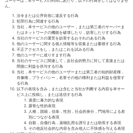
ユーザーは，本サービスの利用にあたり，以下の行為をしてはなりませ
ん。
法令または公序良俗に違反する行為
犯罪行為に関連する行為
当社，本サービスの他のユーザー，または第三者のサーバーま
たはネットワークの機能を破壊したり，妨害したりする行為
当社のサービスの運営を妨害するおそれのある行為
他のユーザーに関する個人情報等を収集または蓄積する行為
不正アクセスをし，またはこれを試みる行為
他のユーザーに成りすます行為
当社のサービスに関連して，反社会的勢力に対して直接または
間接に利益を供与する行為
当社，本サービスの他のユーザーまたは第三者の知的財産権，
肖像権，プライバシー，名誉その他の権利または利益を侵害す
る行為
以下の表現を含み，または含むと当社が判断する内容を本サー
ビス上に投稿し，または送信する行為
過度に暴力的な表現
露骨な性的表現
人種，国籍，信条，性別，社会的身分，門地等による差
別につながる表現
自殺，自傷行為，薬物乱用を誘引または助長する表現
その他反社会的な内容を含み他人に不快感を与える表現