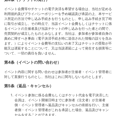
イベント会費等やチケットの電子決済を希望する場合は、当社が定める
利用規約及びプライバシーポリシーを予め確認及び承諾の上、本サービ
ス所定の方法で申し込み手続きを行うものとし、申し込み手続き完了時
に取引が成立し、その時点で、当該イベント会費もしくはチケットに係
るイベントの主催者及び当該チケットの申し込みを行った者との間で、
売買契約が成立したものとみなします。当社は、参加者が参加者自身の
責めに帰すべき事由（電子決済手続き時に送信された情報の誤りを含み
ます。）によりイベント会費等の支払いの未了又はチケットの受取が不
能又は遅延することについて、又は当該遅延によって発生する損害等に
ついて、一切の責任を負いません。
第4条（イベントの問い合わせ）
イベント内容に関する問い合わせは参加者が主催者・イベント管理者に
対して直接行うものとし、当社はこれに関与しないものとします。
第5条（返品・キャンセル）
イベント参加に係る会費もしくはチケット代金を電子決済した
会員は、イベント開催日時までに参加者（注文者）が主催者
側・イベント管理者へ返品及びキャンセルの依頼を行い、主催
者側・イベント管理者がこれを承諾した場合、返品及びキャン
セルをすることができます。