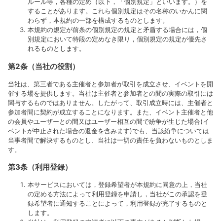
ルール等，各種の定め（以下，「個別規定」といいます。）を
することがあります。これら個別規定はその名称のいかんに関
わらず，本規約の一部を構成するものとします。
本規約の規定が前条の個別規定の規定と矛盾する場合には，個
別規定において特段の定めなき限り，個別規定の規定が優先さ
れるものとします。
第2条（当社の役割）
当社は、第三者である主催者と参加者が取引を成立させ、イベントを開
催する場を提供します。当社は主催者と参加者との間の実際の取引には
関与するものではありません。したがって、取引成立時には、主催者と
参加者間に契約が成立することになります。また、イベント主催者と他
の会員やユーザーとの間又はユーザー相互の間で紛争が生じた場合(イ
ベントが中止された場合の返金を含みます)でも、当該紛争については
当事者間で解決するものとし、当社は一切の責任を負わないものとしま
す。
第3条（利用登録）
本サービスにおいては，登録希望者が本規約に同意の上，当社
の定める方法によって利用登録を申請し，当社がこの承認を登
録希望者に通知することによって，利用登録が完了するものと
します。