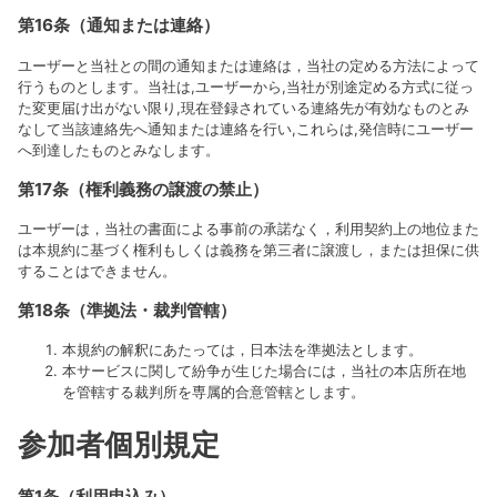
第16条（通知または連絡）
ユーザーと当社との間の通知または連絡は，当社の定める方法によって
行うものとします。当社は,ユーザーから,当社が別途定める方式に従っ
た変更届け出がない限り,現在登録されている連絡先が有効なものとみ
なして当該連絡先へ通知または連絡を行い,これらは,発信時にユーザー
へ到達したものとみなします。
第17条（権利義務の譲渡の禁止）
ユーザーは，当社の書面による事前の承諾なく，利用契約上の地位また
は本規約に基づく権利もしくは義務を第三者に譲渡し，または担保に供
することはできません。
第18条（準拠法・裁判管轄）
本規約の解釈にあたっては，日本法を準拠法とします。
本サービスに関して紛争が生じた場合には，当社の本店所在地
を管轄する裁判所を専属的合意管轄とします。
参加者個別規定
第1条（利用申込み）