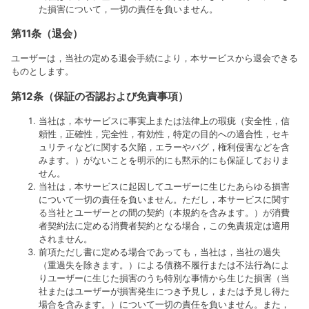
た損害について，一切の責任を負いません。
第11条（退会）
ユーザーは，当社の定める退会手続により，本サービスから退会できる
ものとします。
第12条（保証の否認および免責事項）
当社は，本サービスに事実上または法律上の瑕疵（安全性，信
頼性，正確性，完全性，有効性，特定の目的への適合性，セキ
ュリティなどに関する欠陥，エラーやバグ，権利侵害などを含
みます。）がないことを明示的にも黙示的にも保証しておりま
せん。
当社は，本サービスに起因してユーザーに生じたあらゆる損害
について一切の責任を負いません。ただし，本サービスに関す
る当社とユーザーとの間の契約（本規約を含みます。）が消費
者契約法に定める消費者契約となる場合，この免責規定は適用
されません。
前項ただし書に定める場合であっても，当社は，当社の過失
（重過失を除きます。）による債務不履行または不法行為によ
りユーザーに生じた損害のうち特別な事情から生じた損害（当
社またはユーザーが損害発生につき予見し，または予見し得た
場合を含みます。）について一切の責任を負いません。また，