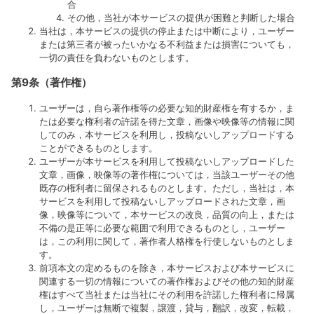
合
その他，当社が本サービスの提供が困難と判断した場合
当社は，本サービスの提供の停止または中断により，ユーザー
または第三者が被ったいかなる不利益または損害についても，
一切の責任を負わないものとします。
第9条（著作権）
ユーザーは，自ら著作権等の必要な知的財産権を有するか，ま
たは必要な権利者の許諾を得た文章，画像や映像等の情報に関
してのみ，本サービスを利用し，投稿ないしアップロードする
ことができるものとします。
ユーザーが本サービスを利用して投稿ないしアップロードした
文章，画像，映像等の著作権については，当該ユーザーその他
既存の権利者に留保されるものとします。ただし，当社は，本
サービスを利用して投稿ないしアップロードされた文章，画
像，映像等について，本サービスの改良，品質の向上，または
不備の是正等に必要な範囲で利用できるものとし，ユーザー
は，この利用に関して，著作者人格権を行使しないものとしま
す。
前項本文の定めるものを除き，本サービスおよび本サービスに
関連する一切の情報についての著作権およびその他の知的財産
権はすべて当社または当社にその利用を許諾した権利者に帰属
し，ユーザーは無断で複製，譲渡，貸与，翻訳，改変，転載，