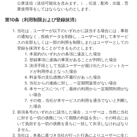
公衆送信（送信可能化を含みます。），伝送，配布，出版，営
業使用等をしてはならないものとします。
第10条（利用制限および登録抹消）
当社は，ユーザーが以下のいずれかに該当する場合には，事前
の通知なく，投稿データを削除し，ユーザーに対して本サービ
スの全部もしくは一部の利用を制限しまたはユーザーとしての
登録を抹消することができるものとします。
本規約のいずれかの条項に違反した場合
登録事項に虚偽の事実があることが判明した場合
決済手段として当該ユーザーが届け出たクレジットカー
ドが利用停止となった場合
料金等の支払債務の不履行があった場合
当社からの連絡に対し，一定期間返答がない場合
本サービスについて，最終の利用から一定期間利用がな
い場合
その他，当社が本サービスの利用を適当でないと判断し
た場合
前項各号のいずれかに該当した場合，ユーザーは，当然に当社
に対する一切の債務について期限の利益を失い，その時点にお
いて負担する一切の債務を直ちに一括して弁済しなければなり
ません。
当社は，本条に基づき当社が行った行為によりユーザーに生じ