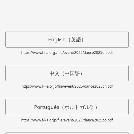
English（英語）
https://www.f-i-a.or.jp/file/event/2025/dance2025en.pdf
中文（中国語）
https://www.f-i-a.or.jp/file/event/2025/dance2025cn.pdf
Português（ポルトガル語）
https://www.f-i-a.or.jp/file/event/2025/dance2025po.pdf