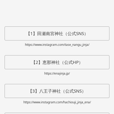
【1】田瀬南宮神社（公式SNS）
https://www.instagram.com/tase_nangu_jinja/
【2】恵那神社（公式HP）
https://enajinja.jp/
【3】八王子神社（公式SNS）
https://www.instagram.com/hachiouji_jinja_ena/