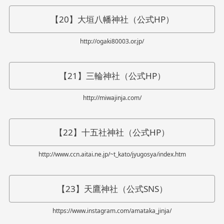
【20】大垣八幡神社（公式HP）
http://ogaki80003.or.jp/
【21】三輪神社（公式HP）
http://miwajinja.com/
【22】十五社神社（公式HP）
http://www.ccn.aitai.ne.jp/~t_kato/jyugosya/index.htm
【23】天鷹神社（公式SNS）
https://www.instagram.com/amataka_jinja/