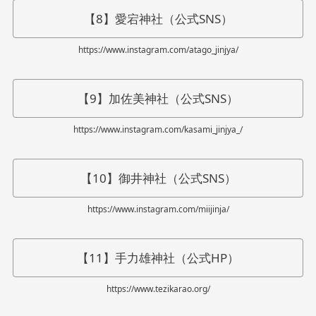
【8】愛宕神社（公式SNS）
https://www.instagram.com/atago_jinjya/
【9】加佐美神社（公式SNS）
https://www.instagram.com/kasami_jinjya_/
【10】御井神社（公式SNS）
https://www.instagram.com/miijinja/
【11】手力雄神社（公式HP）
https://www.tezikarao.org/