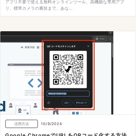
アプリ不要で使える無料オンラインツール、高機能な専用アプ
リ、標準カメラの裏技まで、あな...
活用方法
10/9/2024
Google ChromeでURLをQRコード化する方法