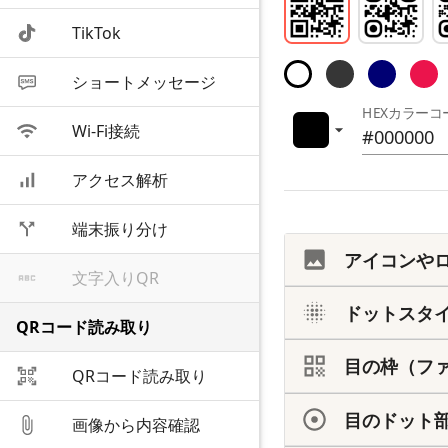
TikTok
ショートメッセージ
HEXカラーコ
Wi-Fi接続
アクセス解析
端末振り分け
アイコンや
文字入りQR
ドットスタ
QRコード読み取り
目の枠（フ
QRコード読み取り
目のドット
画像から内容確認