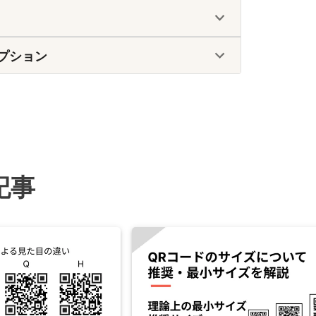
プション
記事