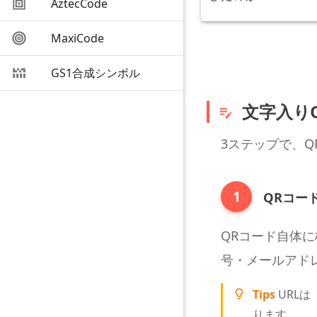
AztecCode
MaxiCode
GS1合成シンボル
文字入り
3ステップで、
1
QRコー
QRコード自体
号・メールアド
Tips
URL
ります。