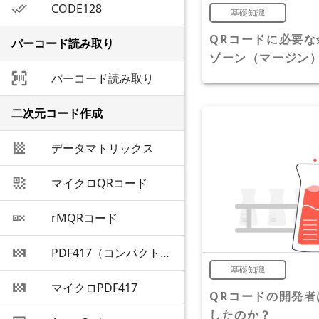
CODE128
基礎知識
QRコードに必要
バーコード読み取り
ゾーン（マージン
バーコード読み取り
二次元コード作成
データマトリックス
マイクロQRコード
rMQRコード
PDF417（コンパクトPDF417）
基礎知識
マイクロPDF417
QRコードの開発
したのか？