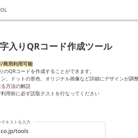
OOL
字入りQRコード作成ツール
要/商用利用可能
りのQRコードを作成することができます。
コン、ドットの形色、オリジナル画像など詳細にデザインが調
作る方法の解説
ご利用前に必ず
読取テスト
を行なってください
いテキストを入力