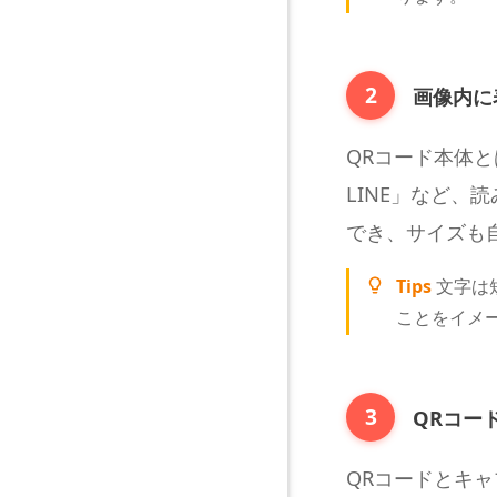
2
画像内に
QRコード本体
LINE」など
でき、サイズも
Tips
文字は
ことをイメ
3
QRコー
QRコードとキャ