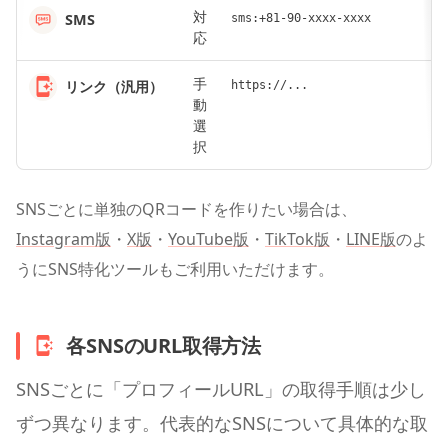
対
SMS
sms:+81-90-xxxx-xxxx
応
手
リンク（汎用）
https://...
動
選
択
SNSごとに単独のQRコードを作りたい場合は、
Instagram版
・
X版
・
YouTube版
・
TikTok版
・
LINE版
のよ
うにSNS特化ツールもご利用いただけます。
各SNSのURL取得方法
SNSごとに「プロフィールURL」の取得手順は少し
ずつ異なります。代表的なSNSについて具体的な取