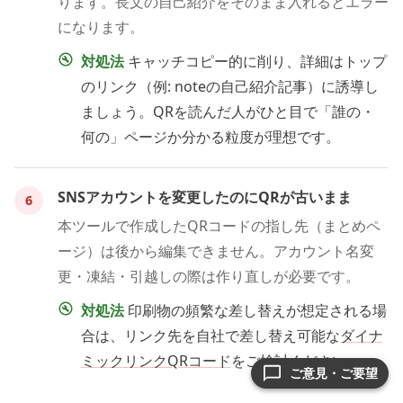
ります。長文の自己紹介をそのまま入れるとエラー
になります。
対処法
キャッチコピー的に削り、詳細はトップ
のリンク（例: noteの自己紹介記事）に誘導し
ましょう。QRを読んだ人がひと目で「誰の・
何の」ページか分かる粒度が理想です。
SNSアカウントを変更したのにQRが古いまま
6
本ツールで作成したQRコードの指し先（まとめペ
ージ）は後から編集できません。アカウント名変
更・凍結・引越しの際は作り直しが必要です。
対処法
印刷物の頻繁な差し替えが想定される場
合は、リンク先を自社で差し替え可能な
ダイナ
ミックリンクQRコード
をご検討ください。
ご意見・ご要望