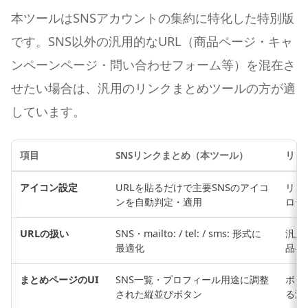
本ツールはSNSアカウントの集約に特化した特別版
です。SNS以外の汎用的なURL（商品ページ・キャ
ンペーンページ・問い合わせフォーム等）を混在さ
せたい場合は、汎用のリンクまとめツールの方が適
しています。
項目
SNSリンクまとめ（本ツール）
リン
アイコン設定
URLを貼るだけで主要SNSのアイコ
リン
ンを自動判定・適用
ロー
URLの扱い
SNS・mailto: / tel: / sms: 形式に
汎用
最適化
品ペ
まとめページのUI
SNS一覧・プロフィール用途に調整
ボタ
された縦並びボタン
る汎