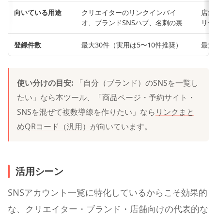
向いている用途
クリエイターのリンクインバイ
店舗
オ、ブランドSNSハブ、名刺の裏
リー
登録件数
最大30件（実用は5〜10件推奨）
最大
使い分けの目安:
「自分（ブランド）のSNSを一覧し
たい」なら本ツール、「商品ページ・予約サイト・
SNSを混ぜて複数導線を作りたい」なら
リンクまと
めQRコード（汎用）
が向いています。
活用シーン
SNSアカウント一覧に特化しているからこそ効果的
な、クリエイター・ブランド・店舗向けの代表的な