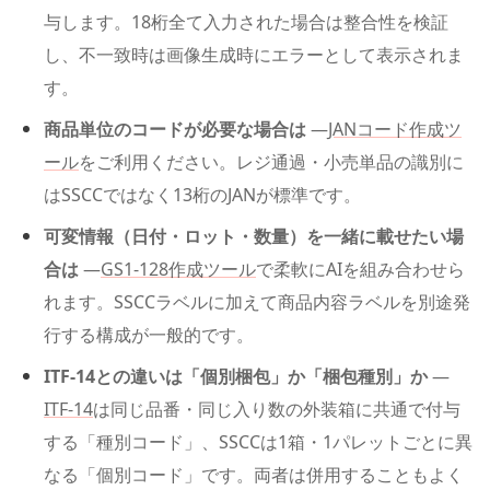
与します。18桁全て入力された場合は整合性を検証
し、不一致時は画像生成時にエラーとして表示されま
す。
商品単位のコードが必要な場合は
—
JANコード作成ツ
ール
をご利用ください。レジ通過・小売単品の識別に
はSSCCではなく13桁のJANが標準です。
可変情報（日付・ロット・数量）を一緒に載せたい場
合は
—
GS1-128作成ツール
で柔軟にAIを組み合わせら
れます。SSCCラベルに加えて商品内容ラベルを別途発
行する構成が一般的です。
ITF-14との違いは「個別梱包」か「梱包種別」か
—
ITF-14
は同じ品番・同じ入り数の外装箱に共通で付与
する「種別コード」、SSCCは1箱・1パレットごとに異
なる「個別コード」です。両者は併用することもよく