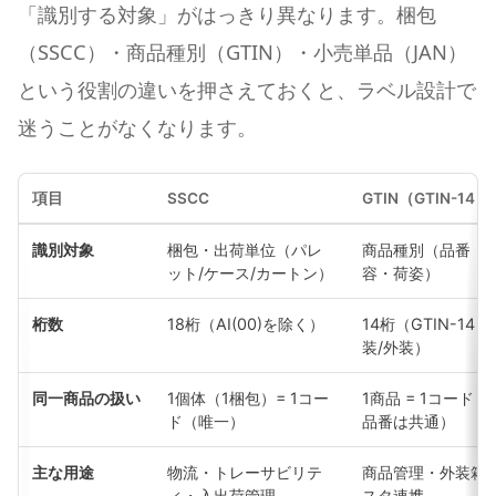
「識別する対象」がはっきり異なります。梱包
（SSCC）・商品種別（GTIN）・小売単品（JAN）
という役割の違いを押さえておくと、ラベル設計で
迷うことがなくなります。
項目
SSCC
GTIN（GTIN-14）
識別対象
梱包・出荷単位（パレ
商品種別（品番・
ット/ケース/カートン）
容・荷姿）
桁数
18桁（AI(00)を除く）
14桁（GTIN-14・
装/外装）
同一商品の扱い
1個体（1梱包）= 1コー
1商品 = 1コード（
ド（唯一）
品番は共通）
主な用途
物流・トレーサビリテ
商品管理・外装箱
ィ・入出荷管理
スタ連携