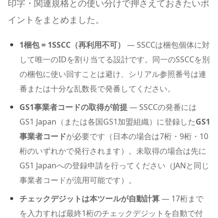
印字・関連規格との使い分けで押さえておきたいポ
イントをまとめました。
1梱包 = 1SSCC（再利用不可）
— SSCCは梱包個体に対
して唯一のIDを割り当てる設計です。同一のSSCCを別
の梱包に使い回すことは避け、シリアル参照番号は連
番または十分な乱数長で発番してください。
GS1事業者コードの取得が前提
— SSCCの発番には
GS1 Japan（または各国GS1加盟組織）に登録した
GS1
事業者コード
が必要です（日本の場合は7桁・9桁・10
桁のいずれかで発行されます）。未取得の場合は先に
GS1 Japanへの登録申請を行ってください（JANと同じ
事業者コードが流用可能です）。
チェックデジットは本ツールが自動計算
— 17桁まで
を入力すれば最終1桁のチェックデジットを自動で付