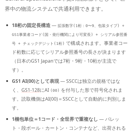
界中の物流システムで共通利用できます。
18桁の固定長構造
—
拡張数字(1桁：0〜9、包装タイプ) +
GS1事業者コード(国・発行機関により可変長) + シリアル参照番
で構成されます。事業者コー
号 + チェックデジット(1桁)
ド桁数に応じてシリアル参照番号の長さが決まります
（日本のGS1 Japanでは7桁・9桁・10桁が主流で
す）。
GS1 AI(00)として表現
— SSCCは独立の規格ではな
く、
GS1-128
にAI
を付与した形で符号化されま
(00)
す。読取機側はAI(00)＝SSCCとして自動的に判別しま
す。
1梱包単位＝1コード・全世界で重複なし
— パレッ
ト・段ボール・カートン・コンテナなど、出荷される