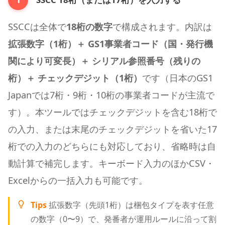
SSCCは全体で
18桁の数字
で構成されます。内訳は
拡張数字（1桁）＋ GS1事業者コード（国・発行機
関により可変長）＋ シリアル参照番号（残りの
桁）＋ チェックデジット（1桁）
です（日本のGS1
Japanでは7桁・9桁・10桁の事業者コードが主流で
す）。本ツールではチェックデジットを含む18桁で
の入力、または末尾のチェックデジットを省いた17
桁での入力のどちらにも対応しており、省略時は自
動計算で補完します。キーボード入力のほかCSV・
Excelからの一括入力も可能です。
Tips
拡張数字（先頭1桁）は梱包タイプを表す任意
の数字（0〜9）で、発番者が運用ルールに沿って割