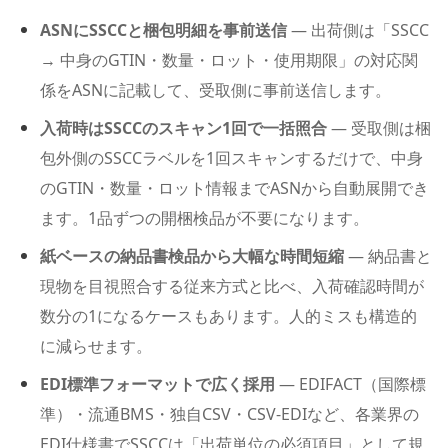
ASNにSSCCと梱包明細を事前送信
— 出荷側は「SSCC
→ 中身のGTIN・数量・ロット・使用期限」の対応関
係をASNに記載して、受取側に事前送信します。
入荷時はSSCCのスキャン1回で一括照合
— 受取側は梱
包外側のSSCCラベルを1回スキャンするだけで、中身
のGTIN・数量・ロット情報までASNから自動展開でき
ます。1品ずつの開梱検品が不要になります。
紙ベースの納品書検品から大幅な時間短縮
— 納品書と
現物を目視照合する従来方式と比べ、入荷確認時間が
数分の1になるケースもあります。人的ミスも構造的
に減らせます。
EDI標準フォーマットで広く採用
— EDIFACT（国際標
準）・流通BMS・独自CSV・CSV-EDIなど、各業界の
EDI仕様書でSSCCは「出荷単位の必須項目」として規