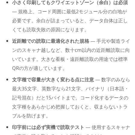
小さく印刷してもクワイエットゾーン（余白）は必須
— 規格上、コード周囲に最低2モジュール分の白地が
必要です。余白が詰まっていると、データ自体は正し
くても読取失敗の原因になります。
近距離での読取に最適化された規格
— 手元や製造ライ
ンのスキャナ越しなど、数十cm以内の近距離読取に向
いています。大きな看板・遠距離読取の用途では標準
QRの方が適しています。
文字種で容量が大きく変わる点に注意
— 数字のみなら
最大35文字、英数字なら21文字、バイナリ（日本語・
記号混在）だと15バイトまで。コード化するデータの
文字種をあらかじめ把握しておくと、収まらないトラ
ブルを防げます。
印字前には必ず実機で読取テスト
— 使用するスキャナ