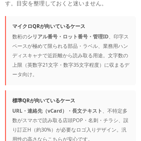
す。目安を整理しておくと迷いません。
マイクロQRが向いているケース
数桁の
シリアル番号・ロット番号・管理ID
、印字ス
ペースが極めて限られる部品・ラベル、業務用ハン
ディスキャナで近距離から読み取る用途。文字数の
上限（英数字21文字・数字35文字程度）に収まるデ
ータ向け。
標準QRが向いているケース
URL・連絡先（vCard）・長文テキスト
、不特定多
数がスマホで読み取る店頭POP・名刺・チラシ、誤
り訂正H（約30%）が必要なロゴ入りデザイン。汎
用性の高さならこちらが安心です。