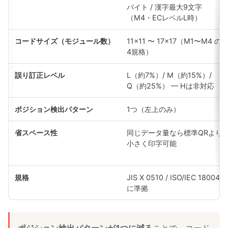
バイト / 漢字最大9文字
（M4・ECレベルL時）
コードサイズ（モジュール数）
11×11 〜 17×17（M1〜M4 の
4規格）
誤り訂正レベル
L（約7%）/ M（約15%）/
Q（約25%） — Hは非対応
ポジション検出パターン
1つ（左上のみ）
省スペース性
同じデータ量なら標準QRより
小さく印字可能
規格
JIS X 0510 / ISO/IEC 18004
に準拠
ポジション検出パターンが1つに減る
ことで、コード