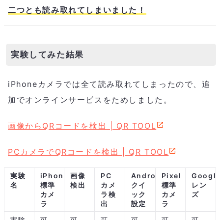
二つとも読み取れてしまいました！
実験してみた結果
iPhoneカメラでは全て読み取れてしまったので、追
加でオンラインサービスをためしました。
画像からQRコードを検出 | QR TOOL
PCカメラでQRコードを検出 | QR TOOL
実験
iPhone
画像
PC
Android
Pixel
Googl
名
標準
検出
カメ
クイ
標準
レン
カメ
ラ検
ック
カメ
ズ
ラ
出
設定
ラ
実験
可
可
可
可
可
可