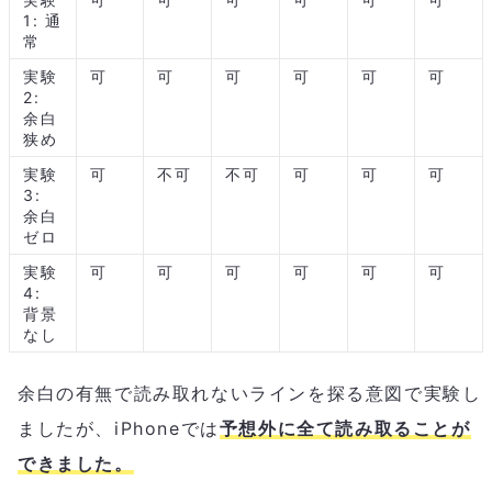
1: 通
常
実験
可
可
可
可
可
可
2:
余白
狭め
実験
可
不可
不可
可
可
可
3:
余白
ゼロ
実験
可
可
可
可
可
可
4:
背景
なし
余白の有無で読み取れないラインを探る意図で実験し
ましたが、iPhoneでは
予想外に全て読み取ることが
できました。