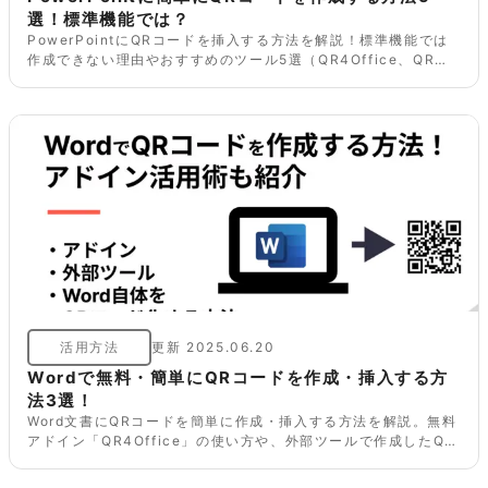
選！標準機能では？
PowerPointにQRコードを挿入する方法を解説！標準機能では
作成できない理由やおすすめのツール5選（QR4Office、QR
TOOL、QRのススメ、Canva、CMAN）を詳しく紹介。さら
に、プレゼンでQRコードを活用するメリットや注意点、効果的
な演出アイデアも網羅。プレゼン資料をもっと便利にしたい方必
見！
活用方法
更新
2025.06.20
Wordで無料・簡単にQRコードを作成・挿入する方
法3選！
Word文書にQRコードを簡単に作成・挿入する方法を解説。無料
アドイン「QR4Office」の使い方や、外部ツールで作成したQR
コード画像をWordに貼り付ける手順を紹介します。資料へのア
クセス誘導や連絡先共有に。