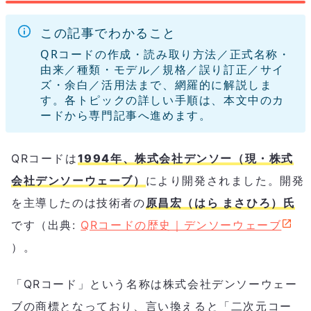
この記事でわかること
QRコードの作成・読み取り方法／正式名称・
由来／種類・モデル／規格／誤り訂正／サイ
ズ・余白／活用法まで、網羅的に解説しま
す。各トピックの詳しい手順は、本文中のカ
ードから専門記事へ進めます。
QRコードは
1994年、株式会社デンソー（現・株式
会社デンソーウェーブ）
により開発されました。開発
を主導したのは技術者の
原昌宏（はら まさひろ）氏
です（出典:
QRコードの歴史｜デンソーウェーブ
）。
「QRコード」という名称は株式会社デンソーウェー
ブの商標となっており、言い換えると「二次元コー