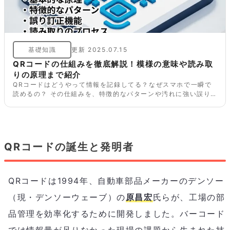
基礎知識
更新
2025.07.15
QRコードの仕組みを徹底解説！模様の意味や読み取
りの原理まで紹介
QRコードはどうやって情報を記録してる？なぜスマホで一瞬で
読めるの？ その仕組みを、特徴的なパターンや汚れに強い誤り
訂正機能、読み取りのプロセスまで、初心者にもわかりやすく解
説します。
QRコードの誕生と発明者
QRコードは1994年、自動車部品メーカーのデンソー
（現・デンソーウェーブ）の
原昌宏
氏らが、工場の部
品管理を効率化するために開発しました。バーコード
では情報量が足りなかった現場の課題から生まれた技