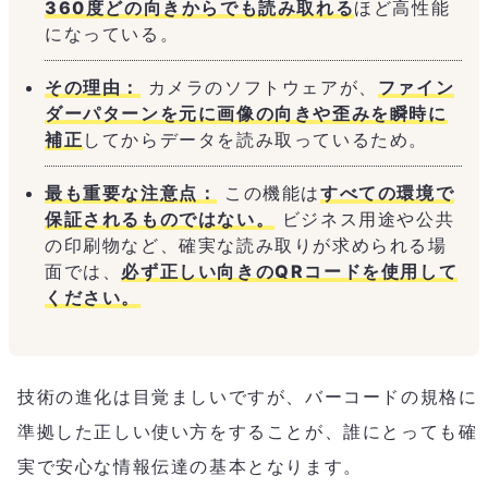
360度どの向きからでも読み取れる
ほど高性能
になっている。
その理由：
カメラのソフトウェアが、
ファイン
ダーパターンを元に画像の向きや歪みを瞬時に
補正
してからデータを読み取っているため。
最も重要な注意点：
この機能は
すべての環境で
保証されるものではない。
ビジネス用途や公共
の印刷物など、確実な読み取りが求められる場
面では、
必ず正しい向きのQRコードを使用して
ください。
技術の進化は目覚ましいですが、バーコードの規格に
準拠した正しい使い方をすることが、誰にとっても確
実で安心な情報伝達の基本となります。