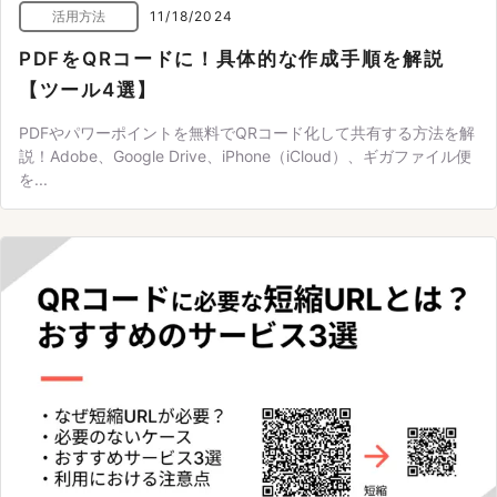
活用方法
11/18/2024
PDFをQRコードに！具体的な作成手順を解説
【ツール4選】
PDFやパワーポイントを無料でQRコード化して共有する方法を解
説！Adobe、Google Drive、iPhone（iCloud）、ギガファイル便
を...