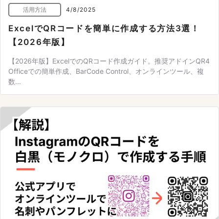
活用方法
4/8/2025
ExcelでQRコードを簡単に作成する方法3選！
【2026年版】
【2026年版】ExcelでのQRコード作成ガイド。推奨アドインQR4
Officeでの簡単作成、BarCode Control、オンラインツール、複
数...