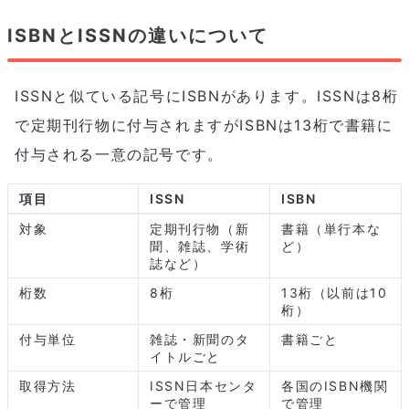
ISBNとISSNの違いについて
ISSNと似ている記号にISBNがあります。ISSNは8桁
で定期刊行物に付与されますがISBNは13桁で書籍に
付与される一意の記号です。
項目
ISSN
ISBN
対象
定期刊行物（新
書籍（単行本な
聞、雑誌、学術
ど）
誌など）
桁数
8桁
13桁（以前は10
桁）
付与単位
雑誌・新聞のタ
書籍ごと
イトルごと
取得方法
ISSN日本センタ
各国のISBN機関
ーで管理
で管理