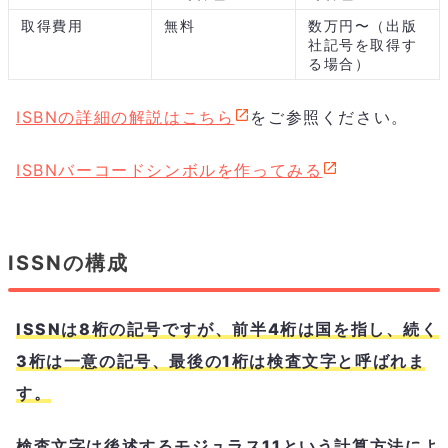
取得費用
無料
数万円〜（出版
社記号を取得す
る場合）
ISBNの詳細の解説はこちら
をご参照ください。
ISBNバーコードシンボルを作ってみる
ISSNの構成
ISSNは8桁の記号ですが、前半4桁は国を指し、続く
3桁は一意の記号、最後の1桁は検査文字と呼ばれま
す。
検査文字は後述するモジュラス11という計算方法によ