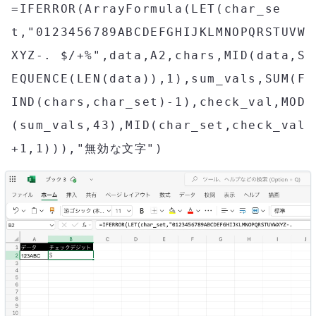
=IFERROR(ArrayFormula(LET(char_se
t,"0123456789ABCDEFGHIJKLMNOPQRSTUVW
XYZ-. $/+%",data,A2,chars,MID(data,S
EQUENCE(LEN(data)),1),sum_vals,SUM(F
IND(chars,char_set)-1),check_val,MOD
(sum_vals,43),MID(char_set,check_val
+1,1))),"無効な文字")