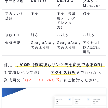
サービス名
QR TOOL
QRのスス
クルクル
メ
Manager
アカウント
不要
不要（復帰
必要
登録
用メールア
ドレス入
力）
複数URL
対応
非対応
非対応
分析機能
GoogleAnalytics
GoogleAnalytics
アクセス回
で実現可能
で実現可能
数の記録が
可能
補足:
可変QR（作成後もリンク先を変更できるQR）
を業務レベルで運用し、
アクセス解析
まで行うなら、
業務用の「
QR TOOL PRO
」もご検討ください。