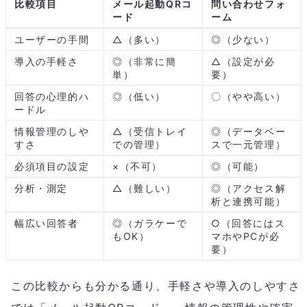
比較項目
メール起動QRコ
問い合わせフォ
ード
ーム
ユーザーの手間
△（多い）
◎（少ない）
導入の手軽さ
◎（非常に簡
△（設定が必
単）
要）
回答の心理的ハ
◎（低い）
〇（やや高い）
ードル
情報管理のしや
△（受信トレイ
◎（データベー
すさ
での管理）
スで一元管理）
必須項目の設定
×（不可）
◎（可能）
分析・測定
△（難しい）
◎（アクセス解
析と連携可能）
幅広い回答者
◎（ガラケーで
○（回答にはス
もOK）
マホやPCが必
要）
この比較からも分かる通り、手軽さや導入のしやすさ