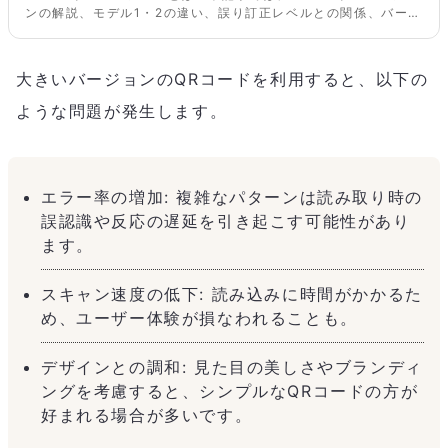
ンの解説、モデル1・2の違い、誤り訂正レベルとの関係、バージ
ョンの確認方法について詳しく解説します。またiOS/Androidス
マホでの読み取りが可能な最大バージョンの実験や、記事最後に
はバージョンと格納できる文字数の目安の一覧も掲載していま
大きいバージョンのQRコードを利用すると、以下の
す。
ような問題が発生します。
エラー率の増加: 複雑なパターンは読み取り時の
誤認識や反応の遅延を引き起こす可能性があり
ます。
スキャン速度の低下: 読み込みに時間がかかるた
め、ユーザー体験が損なわれることも。
デザインとの調和: 見た目の美しさやブランディ
ングを考慮すると、シンプルなQRコードの方が
好まれる場合が多いです。