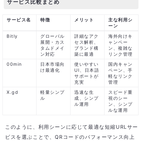
サービス比較まとめ
サービス名
特徴
メリット
主な利用シ
ーン
Bitly
グローバル
詳細なアク
海外向けキ
展開・カス
セス解析、
ャンペー
タムドメイ
ブランド構
ン、複雑な
ン対応
築に最適
リンク管理
00min
日本市場向
使いやすい
国内キャン
け最適化
UI、日本語
ペーン、手
サポートが
軽なリンク
充実
管理
X.gd
軽量シンプ
迅速な生
スピード重
ル
成、シンプ
視のシー
ル運用
ン、シンプ
ルな運用
このように、利用シーンに応じて最適な短縮URLサー
ビスを選ぶことで、QRコードのパフォーマンス向上