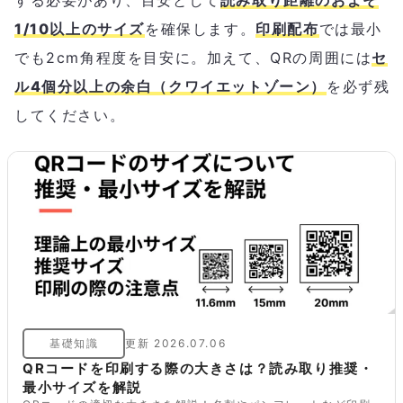
する必要があり、目安として
読み取り距離のおよそ
1/10以上のサイズ
を確保します。
印刷配布
では最小
でも2cm角程度を目安に。加えて、QRの周囲には
セ
ル4個分以上の余白（クワイエットゾーン）
を必ず残
してください。
基礎知識
更新
2026.07.06
QRコードを印刷する際の大きさは？読み取り推奨・
最小サイズを解説