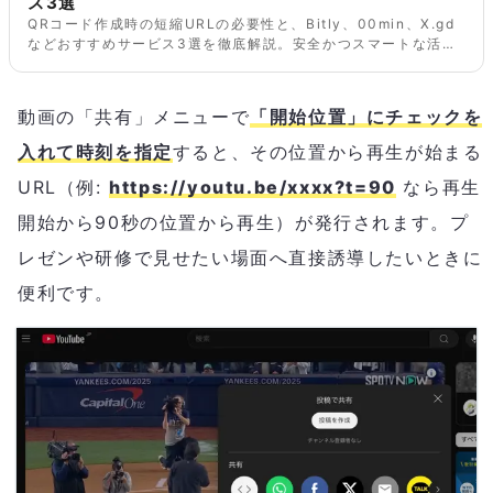
ス3選
QRコード作成時の短縮URLの必要性と、Bitly、00min、X.gd
などおすすめサービス3選を徹底解説。安全かつスマートな活用
法をご提案。
動画の「共有」メニューで
「開始位置」にチェックを
入れて時刻を指定
すると、その位置から再生が始まる
URL（例:
https://youtu.be/xxxx?t=90
なら再生
開始から90秒の位置から再生）が発行されます。プ
レゼンや研修で見せたい場面へ直接誘導したいときに
便利です。